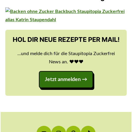
HOL DIR NEUE REZEPTE PER MAIL!
...und melde dich für die Staupitopia Zuckerfrei
News an. ♥️♥️♥️
Jetzt anmelden
Footer