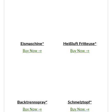
Eismaschine*
Heißluft Fritteuse*
Buy Now →
Buy Now →
Backtrennspray*
Schmelztopf*
Buy Now →
Buy Now →