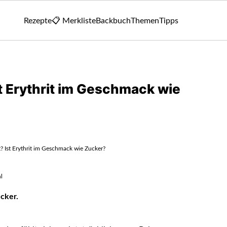
Rezepte
📋 Merkliste
Backbuch
Themen
Tipps
t Erythrit im Geschmack wie
? Ist Erythrit im Geschmack wie Zucker?
l
cker.