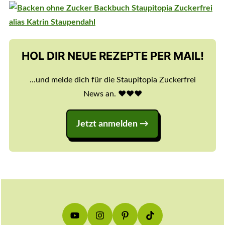
HOL DIR NEUE REZEPTE PER MAIL!
...und melde dich für die Staupitopia Zuckerfrei
News an. ♥️♥️♥️
Jetzt anmelden
Footer