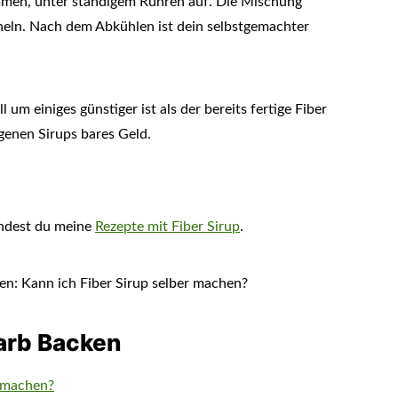
ammen, unter ständigem Rühren auf. Die Mischung
heln. Nach dem Abkühlen ist dein selbstgemachter
 um einiges günstiger ist als der bereits fertige Fiber
igenen Sirups bares Geld.
indest du meine
Rezepte mit Fiber Sirup
.
arb Backen
r machen?