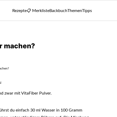
Rezepte
📋 Merkliste
Backbuch
Themen
Tipps
er machen?
machen?
l
nd zwar mit VitaFiber Pulver.
rührst du einfach 30 ml Wasser in 100 Gramm