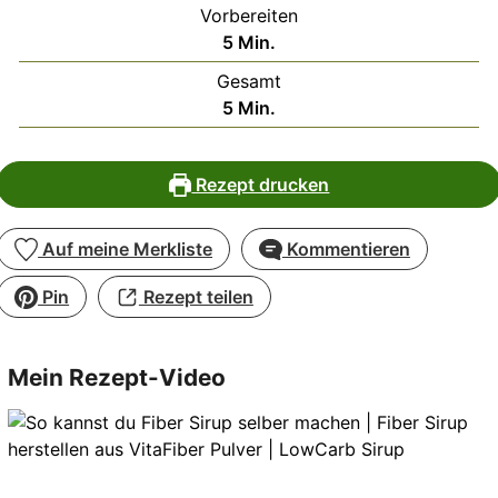
Vorbereiten
Minuten
5
Min.
Gesamt
Minuten
5
Min.
Rezept drucken
Auf meine Merkliste
Kommentieren
Pin
Rezept teilen
Mein Rezept-Video