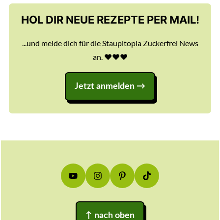
HOL DIR NEUE REZEPTE PER MAIL!
...und melde dich für die Staupitopia Zuckerfrei News
an. ♥️♥️♥️
Jetzt anmelden
Footer
↑
nach oben