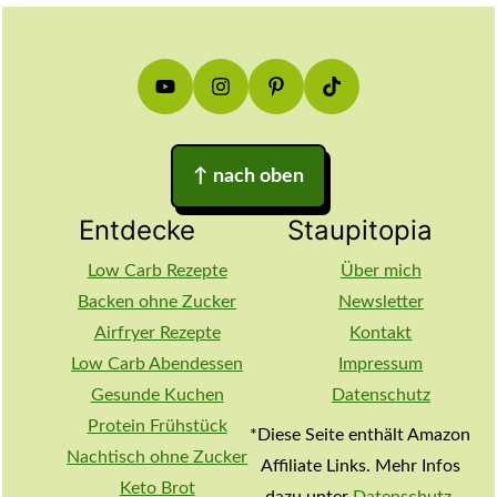
Footer
↑
nach oben
Entdecke
Staupitopia
Low Carb Rezepte
Über mich
Backen ohne Zucker
Newsletter
Airfryer Rezepte
Kontakt
Low Carb Abendessen
Impressum
Gesunde Kuchen
Datenschutz
Protein Frühstück
*Diese Seite enthält Amazon
Nachtisch ohne Zucker
Affiliate Links. Mehr Infos
Keto Brot
dazu unter
Datenschutz
.