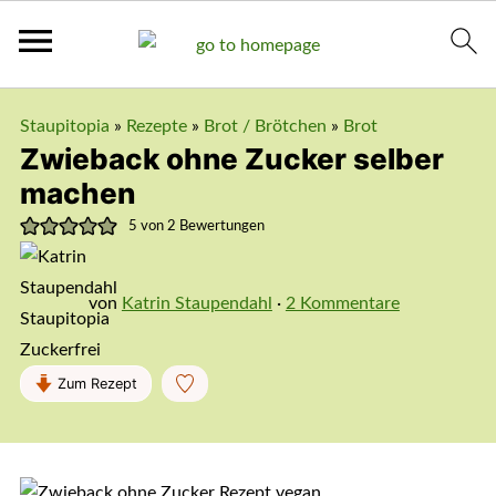
Staupitopia
»
Rezepte
»
Brot / Brötchen
»
Brot
Zwieback ohne Zucker selber
machen
5
von
2
Bewertungen
von
Katrin Staupendahl
·
2 Kommentare
Zum Rezept