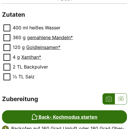
Zutaten
▢
400
ml
heißes Wasser
▢
360
g
gemahlene Mandeln*
▢
120
g
Goldleinsamen*
▢
4
g
Xanthan*
▢
2
TL
Backpulver
▢
½
TL
Salz
Zubereitung
Back- Kochmodus starten
Backofen auf 160 Grad Umluft oder 180 Grad Ober-