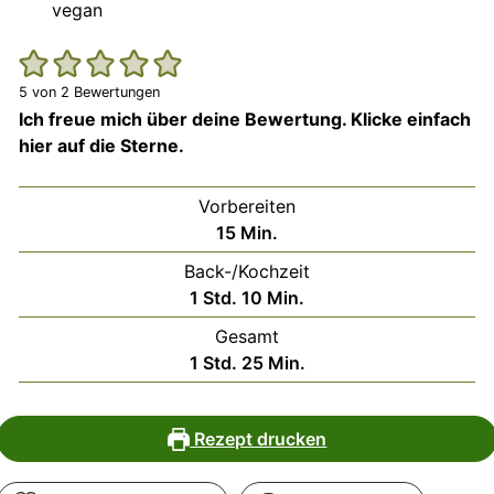
vegan
5
von
2
Bewertungen
Ich freue mich über deine Bewertung. Klicke einfach
hier auf die Sterne.
Vorbereiten
Minuten
15
Min.
Back-/Kochzeit
Stunde
Minuten
1
Std.
10
Min.
Gesamt
Stunde
Minuten
1
Std.
25
Min.
Rezept drucken