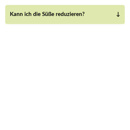
beschrieben.
Kann ich die Süße reduzieren?
Ja, die Süße kannst du ganz nach deinem
Geschmack anpassen.