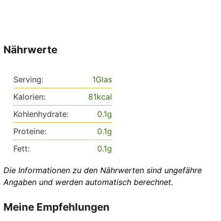
Nährwerte
Serving:
1
Glas
Kalorien:
81
kcal
Kohlenhydrate:
0.1
g
Proteine:
0.1
g
Fett:
0.1
g
Die Informationen zu den Nährwerten sind ungefähre
Angaben und werden automatisch berechnet.
Meine Empfehlungen