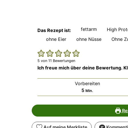
fettarm
High Prot
Das Rezept ist:
ohne Eier
ohne Nüsse
Ohne Z
5
von
11
Bewertungen
Ich freue mich über deine Bewertung. Kli
Vorbereiten
Minuten
5
Min.
Re
Auf meine Merkliste
Kommenti