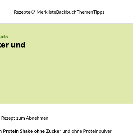
Rezepte
📋 Merkliste
Backbuch
Themen
Tipps
ränke
ker und
n Protein Shake ohne Zucker
und ohne Proteinpulver