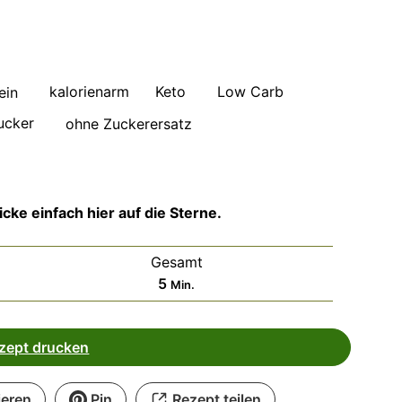
kalorienarm
Keto
Low Carb
ein
ucker
ohne Zuckerersatz
cke einfach hier auf die Sterne.
Gesamt
Minuten
5
Min.
zept drucken
eren
Pin
Rezept teilen