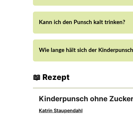
Früchtetees mit Apfel, Hibiskus oder Beeren
leichte Süße.
Kann ich den Punsch kalt trinken?
Ja! Wenn du ihn abkühlen lässt, wird dara
Wie lange hält sich der Kinderpunsc
Im Kühlschrank bis zu 3 Tage – Dann einfa
📖 Rezept
Kinderpunsch ohne Zucke
Katrin Staupendahl