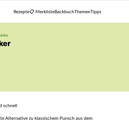
Rezepte
📋 Merkliste
Backbuch
Themen
Tipps
ränke
ker
kte Alternative zu klassischem Punsch aus dem