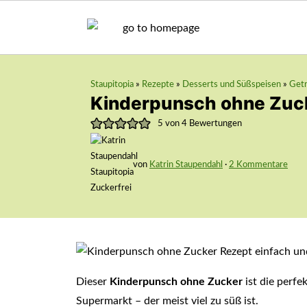
Staupitopia
»
Rezepte
»
Desserts und Süßspeisen
»
Get
Kinderpunsch ohne Zuc
5
von
4
Bewertungen
von
Katrin Staupendahl
·
2 Kommentare
Dieser
Kinderpunsch ohne Zucker
ist die perfe
Supermarkt – der meist viel zu süß ist.