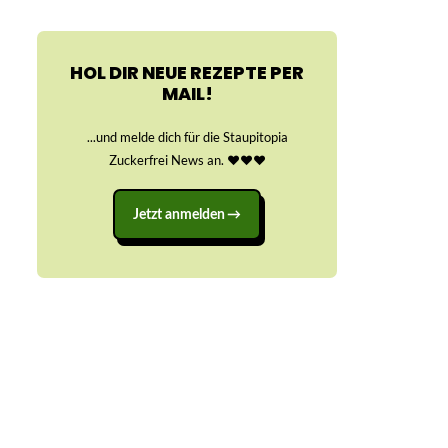
HOL DIR NEUE REZEPTE PER
MAIL!
...und melde dich für die Staupitopia
Zuckerfrei News an. ♥️♥️♥️
Jetzt anmelden