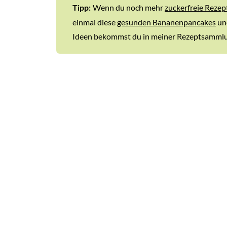
Wenn du noch mehr
zuckerfreie Reze
Tipp:
einmal diese
gesunden Bananenpancakes
un
Ideen bekommst du in meiner Rezeptsamml