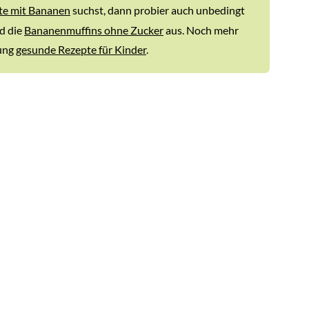
pte mit Bananen
suchst, dann probier auch unbedingt
d die
Bananenmuffins ohne Zucker
aus. Noch mehr
ung
gesunde Rezepte für Kinder
.