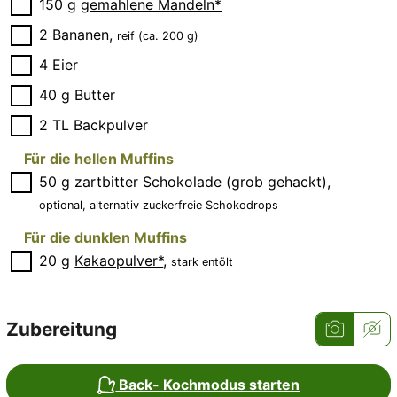
▢
150
g
gemahlene Mandeln*
▢
2
Bananen
,
reif (ca. 200 g)
▢
4
Eier
▢
40
g
Butter
▢
2
TL
Backpulver
Für die hellen Muffins
▢
50
g
zartbitter Schokolade (grob gehackt)
,
optional, alternativ zuckerfreie Schokodrops
Für die dunklen Muffins
▢
20
g
Kakaopulver*
,
stark entölt
Zubereitung
Back- Kochmodus starten