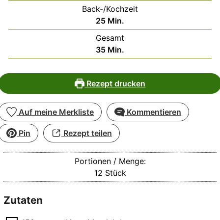
Back-/Kochzeit
Minuten
25
Min.
Gesamt
Minuten
35
Min.
Rezept drucken
Auf meine Merkliste
Kommentieren
Pin
Rezept teilen
Portionen / Menge:
12
Stück
Zutaten