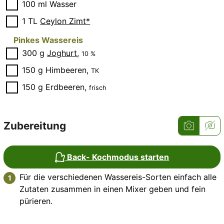
▢
100
ml
Wasser
▢
1
TL
Ceylon Zimt*
Pinkes Wassereis
▢
300
g
Joghurt
,
10 %
▢
150
g
Himbeeren
,
TK
▢
150
g
Erdbeeren
,
frisch
Zubereitung
Back- Kochmodus starten
Für die verschiedenen Wassereis-Sorten einfach alle
Zutaten zusammen in einen Mixer geben und fein
pürieren.