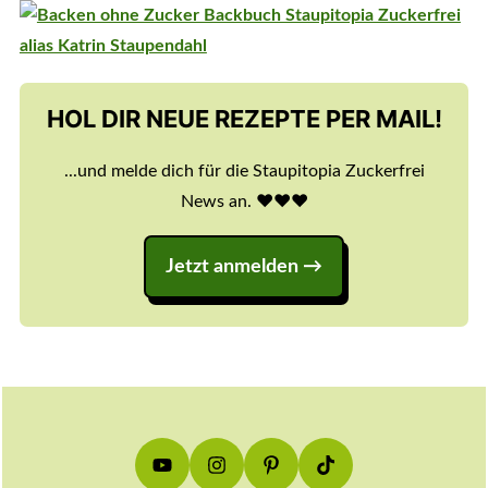
HOL DIR NEUE REZEPTE PER MAIL!
...und melde dich für die Staupitopia Zuckerfrei
News an. ♥️♥️♥️
Jetzt anmelden
Footer