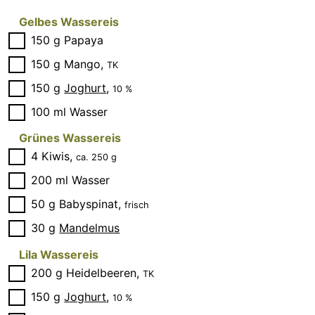
Gelbes Wassereis
▢
150
g
Papaya
▢
150
g
Mango
,
TK
▢
150
g
Joghurt
,
10 %
▢
100
ml
Wasser
Grünes Wassereis
▢
4
Kiwis
,
ca. 250 g
▢
200
ml
Wasser
▢
50
g
Babyspinat
,
frisch
▢
30
g
Mandelmus
Lila Wassereis
▢
200
g
Heidelbeeren
,
TK
▢
150
g
Joghurt
,
10 %