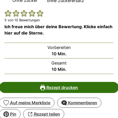
Ohne Zucker
ohne Zuckerersatz
5
von
10
Bewertungen
Ich freue mich über deine Bewertung. Klicke einfach
hier auf die Sterne.
Vorbereiten
Minuten
10
Min.
Gesamt
Minuten
10
Min.
Rezept drucken
Auf meine Merkliste
Kommentieren
Pin
Rezept teilen