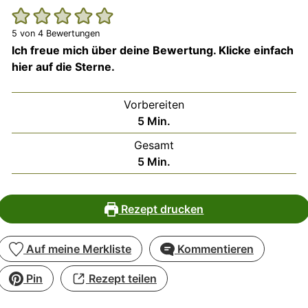
5
von
4
Bewertungen
Ich freue mich über deine Bewertung. Klicke einfach
hier auf die Sterne.
Vorbereiten
Minuten
5
Min.
Gesamt
Minuten
5
Min.
Rezept drucken
Auf meine Merkliste
Kommentieren
Pin
Rezept teilen