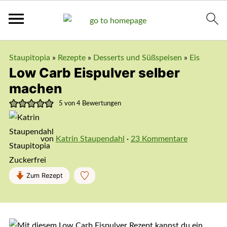
Staupitopia
»
Rezepte
»
Desserts und Süßspeisen
»
Eis
Low Carb Eispulver selber
machen
5
von
4
Bewertungen
von
Katrin Staupendahl
·
23 Kommentare
Zum Rezept