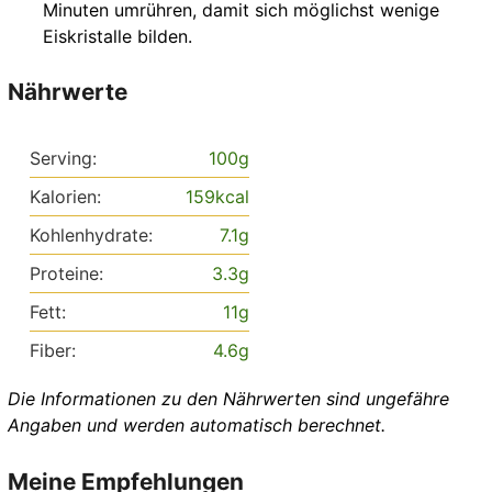
Minuten umrühren, damit sich möglichst wenige
Eiskristalle bilden.
Nährwerte
Serving:
100
g
Kalorien:
159
kcal
Kohlenhydrate:
7.1
g
Proteine:
3.3
g
Fett:
11
g
Fiber:
4.6
g
Die Informationen zu den Nährwerten sind ungefähre
Angaben und werden automatisch berechnet.
Meine Empfehlungen