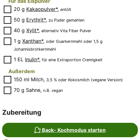
Für das Eispulver
▢
20
g
Kakaopulver*
,
entölt
▢
50
g
Erythrit*
,
zu Puder gemahlen
▢
40
g
Xylit*
,
alternativ Vita Fiber Pulver
▢
1
g
Xanthan*
,
oder Guarkernmehl oder 1,5 g
Johannisbrotkernmehl
▢
1
EL
Inulin*
,
für eine Extraportion Cremigkeit
Außerdem
▢
150
ml
Milch
,
3,5 % oder Kokosmilch (vegane Version)
▢
70
g
Sahne
,
n.B. vegan
Zubereitung
Back- Kochmodus starten