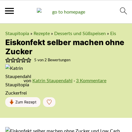
Staupitopia
»
Rezepte
»
Desserts und Süßspeisen
»
Eis
Eiskonfekt selber machen ohne
Zucker
5
von
2
Bewertungen
von
Katrin Staupendahl
·
3 Kommentare
Zum Rezept