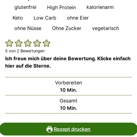
glutenfrei
kalorienarm
High Protein
Keto
Low Carb
ohne Eier
ohne Nüsse
Ohne Zucker
vegetarisch
5
von
2
Bewertungen
Ich freue mich über deine Bewertung. Klicke einfach
hier auf die Sterne.
Vorbereiten
Minuten
10
Min.
Gesamt
Minuten
10
Min.
Rezept drucken