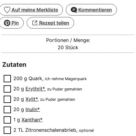
Auf meine Merkliste
Kommentieren
Pin
Rezept teilen
Portionen / Menge:
20
Stück
Zutaten
▢
200
g
Quark
,
ich nehme Magerquark
▢
20
g
Erythrit*
,
zu Puder gemahlen
▢
20
g
Xylit*
,
zu Puder gemahlen
▢
20
g
Inulin*
▢
1
g
Xanthan*
▢
2
TL
Zitronenschalenabrieb
,
optional