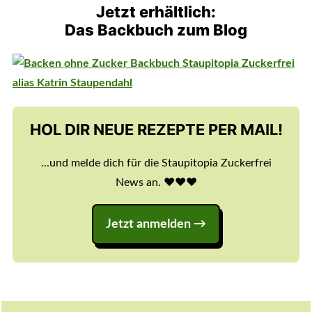
Jetzt erhältlich:
Das Backbuch zum Blog
HOL DIR NEUE REZEPTE PER MAIL!
...und melde dich für die Staupitopia Zuckerfrei
News an. ♥️♥️♥️
Jetzt anmelden
Footer