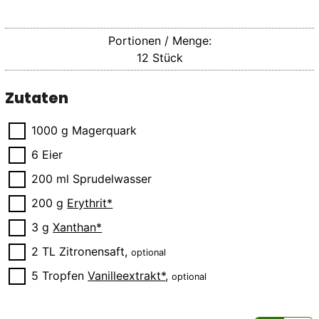
Portionen / Menge:
12
Stück
Zutaten
▢
1000
g
Magerquark
▢
6
Eier
▢
200
ml
Sprudelwasser
▢
200
g
Erythrit*
▢
3
g
Xanthan*
▢
2
TL
Zitronensaft
,
optional
▢
5
Tropfen
Vanilleextrakt*
,
optional