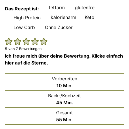
fettarm
glutenfrei
Das Rezept ist:
kalorienarm
Keto
High Protein
Low Carb
Ohne Zucker
5
von
7
Bewertungen
Ich freue mich über deine Bewertung. Klicke einfach
hier auf die Sterne.
Vorbereiten
Minuten
10
Min.
Back-/Kochzeit
Minuten
45
Min.
Gesamt
Minuten
55
Min.