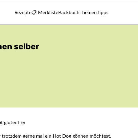
Rezepte
📋 Merkliste
Backbuch
Themen
Tipps
hen selber
r trotzdem gerne mal ein Hot Dog gönnen möchtest,