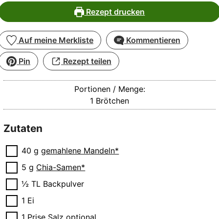
Rezept drucken
Auf meine Merkliste
Kommentieren
Pin
Rezept teilen
Portionen / Menge:
1
Brötchen
Zutaten
▢
40
g
gemahlene Mandeln*
▢
5
g
Chia-Samen*
▢
½
TL
Backpulver
▢
1
Ei
▢
1
Prise
Salz
optional