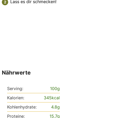
Lass es dir schmecken!
Nährwerte
Serving:
100
g
Kalorien:
345
kcal
Kohlenhydrate:
4.8
g
Proteine:
15.7
g