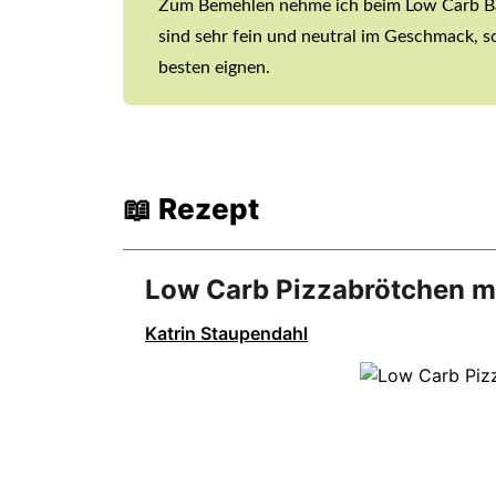
Zum Bemehlen nehme ich beim Low Carb B
sind sehr fein und neutral im Geschmack, so
besten eignen.
📖 Rezept
Low Carb Pizzabrötchen m
Katrin Staupendahl