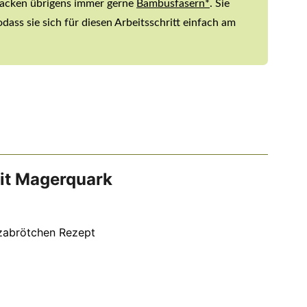
acken übrigens immer gerne
Bambusfasern*
. Sie
dass sie sich für diesen Arbeitsschritt einfach am
it Magerquark