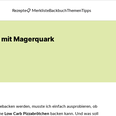
Rezepte
📋 Merkliste
Backbuch
Themen
Tipps
 mit Magerquark
gebacken werden, musste ich einfach ausprobieren, ob
che
Low Carb Pizzabrötchen
backen kann. Und was soll