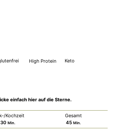
glutenfrei
Keto
High Protein
cke einfach hier auf die Sterne.
k-/Kochzeit
Gesamt
Minuten
Minuten
30
45
Min.
Min.