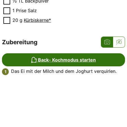
▢
½
TL
Backpulver
▢
1
Prise
Salz
▢
20
g
Kürbiskerne*
Zubereitung
Back- Kochmodus starten
Das Ei mit der Milch und dem Joghurt verquirlen.