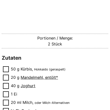
Portionen / Menge:
2
Stück
Zutaten
▢
50
g
Kürbis
,
Hokkaido (geraspelt)
▢
20
g
Mandelmehl, entölt*
▢
40
g
Joghurt
▢
1
Ei
▢
20
ml
Milch
,
oder Milch-Alternativen