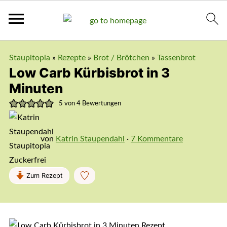
Staupitopia
»
Rezepte
»
Brot / Brötchen
»
Tassenbrot
Low Carb Kürbisbrot in 3
Minuten
5
von
4
Bewertungen
von
Katrin Staupendahl
·
7 Kommentare
Zum Rezept