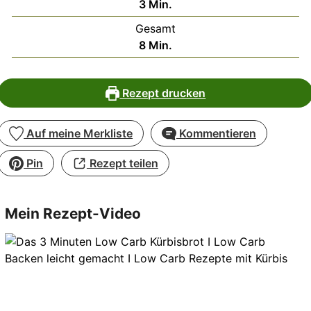
Minuten
3
Min.
Gesamt
Minuten
8
Min.
Rezept drucken
Auf meine Merkliste
Kommentieren
Pin
Rezept teilen
Mein Rezept-Video