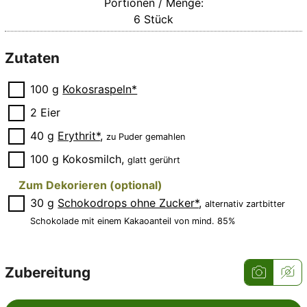
Portionen / Menge:
6
Stück
Zutaten
▢
100
g
Kokosraspeln*
▢
2
Eier
▢
40
g
Erythrit*
,
zu Puder gemahlen
▢
100
g
Kokosmilch
,
glatt gerührt
Zum Dekorieren (optional)
▢
30
g
Schokodrops ohne Zucker*
,
alternativ zartbitter
Schokolade mit einem Kakaoanteil von mind. 85%
Zubereitung