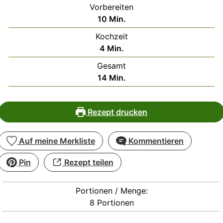
Vorbereiten
Minuten
10
Min.
Kochzeit
Minuten
4
Min.
Gesamt
Minuten
14
Min.
Rezept drucken
Auf meine Merkliste
Kommentieren
Pin
Rezept teilen
Portionen / Menge:
8
Portionen