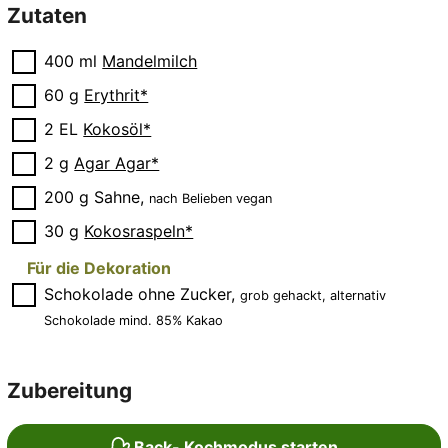
Zutaten
▢
400
ml
Mandelmilch
▢
60
g
Erythrit*
▢
2
EL
Kokosöl*
▢
2
g
Agar Agar*
▢
200
g
Sahne
,
nach Belieben vegan
▢
30
g
Kokosraspeln*
Für die Dekoration
▢
Schokolade ohne Zucker
,
grob gehackt, alternativ
Schokolade mind. 85% Kakao
Zubereitung
Back- Kochmodus starten