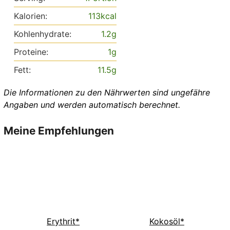
Kalorien:
113
kcal
Kohlenhydrate:
1.2
g
Proteine:
1
g
Fett:
11.5
g
Die Informationen zu den Nährwerten sind ungefähre
Angaben und werden automatisch berechnet.
Meine Empfehlungen
Erythrit*
Kokosöl*