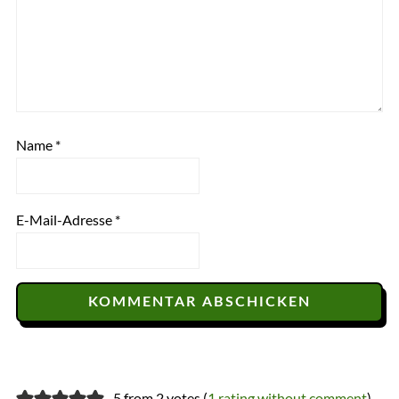
Name
*
E-Mail-Adresse
*
5 from 2 votes (
1 rating without comment
)