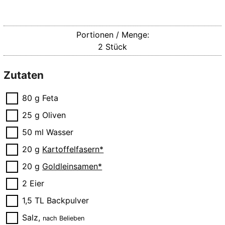
Portionen / Menge:
2
Stück
Zutaten
▢
80
g
Feta
▢
25
g
Oliven
▢
50
ml
Wasser
▢
20
g
Kartoffelfasern*
▢
20
g
Goldleinsamen*
▢
2
Eier
▢
1,5
TL
Backpulver
▢
Salz
,
nach Belieben