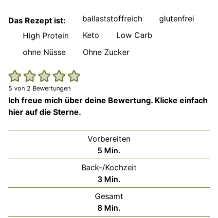
ballaststoffreich
glutenfrei
Das Rezept ist:
Keto
Low Carb
High Protein
ohne Nüsse
Ohne Zucker
5
von
2
Bewertungen
Ich freue mich über deine Bewertung. Klicke einfach
hier auf die Sterne.
Vorbereiten
Minuten
5
Min.
Back-/Kochzeit
Minuten
3
Min.
Gesamt
Minuten
8
Min.