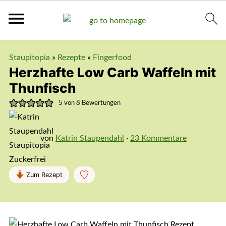
Staupitopia
»
Rezepte
»
Fingerfood
Herzhafte Low Carb Waffeln mit
Thunfisch
5
von
8
Bewertungen
von
Katrin Staupendahl
·
23 Kommentare
Zum Rezept