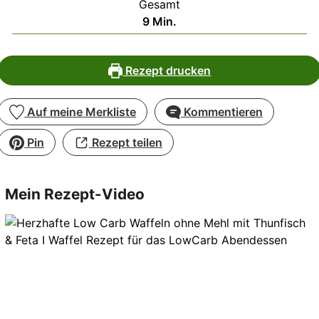
Gesamt
Minuten
9
Min.
Rezept drucken
Auf meine Merkliste
Kommentieren
Pin
Rezept teilen
Mein Rezept-Video