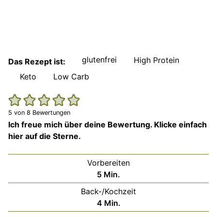
glutenfrei
High Protein
Das Rezept ist:
Keto
Low Carb
5
von
8
Bewertungen
Ich freue mich über deine Bewertung. Klicke einfach
hier auf die Sterne.
Vorbereiten
Minuten
5
Min.
Back-/Kochzeit
Minuten
4
Min.