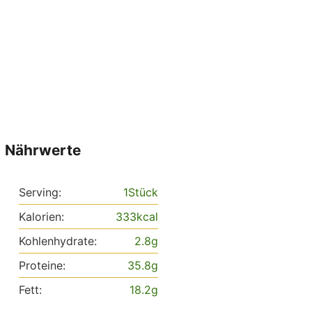
Nährwerte
Serving:
1
Stück
Kalorien:
333
kcal
Kohlenhydrate:
2.8
g
Proteine:
35.8
g
Fett:
18.2
g