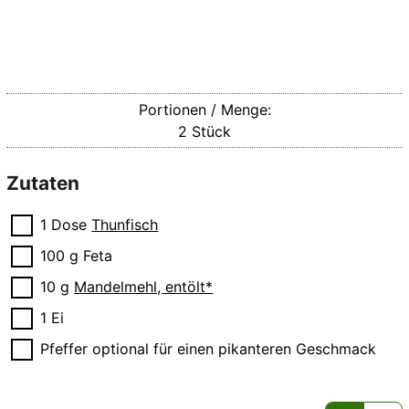
Portionen / Menge:
2
Stück
Zutaten
▢
1
Dose
Thunfisch
▢
100
g
Feta
▢
10
g
Mandelmehl, entölt*
▢
1
Ei
▢
Pfeffer
optional für einen pikanteren Geschmack