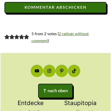
5 from 2 votes (
2 ratings without
comment
)
Footer
↑
nach oben
Entdecke
Staupitopia