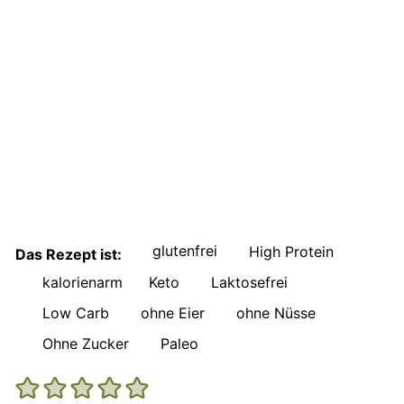
glutenfrei
High Protein
Das Rezept ist:
kalorienarm
Keto
Laktosefrei
Low Carb
ohne Eier
ohne Nüsse
Ohne Zucker
Paleo