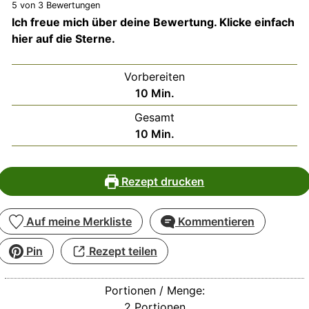
5
von
3
Bewertungen
Ich freue mich über deine Bewertung. Klicke einfach
hier auf die Sterne.
Vorbereiten
Minuten
10
Min.
Gesamt
Minuten
10
Min.
Rezept drucken
Auf meine Merkliste
Kommentieren
Pin
Rezept teilen
Portionen / Menge:
2
Portionen