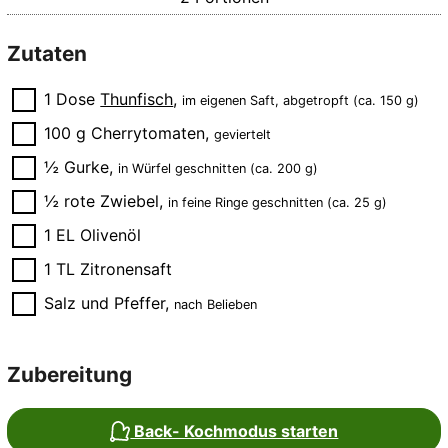
Zutaten
▢
1
Dose
Thunfisch
,
im eigenen Saft, abgetropft (ca. 150 g)
▢
100
g
Cherrytomaten
,
geviertelt
▢
½
Gurke
,
in Würfel geschnitten (ca. 200 g)
▢
½
rote Zwiebel
,
in feine Ringe geschnitten (ca. 25 g)
▢
1
EL
Olivenöl
▢
1
TL
Zitronensaft
▢
Salz und Pfeffer
,
nach Belieben
Zubereitung
Back- Kochmodus starten