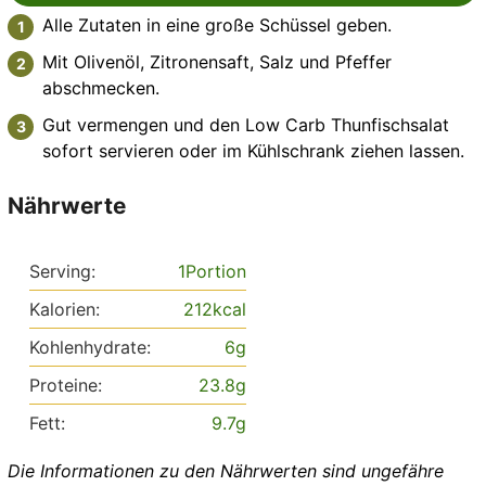
Alle Zutaten in eine große Schüssel geben.
Mit Olivenöl, Zitronensaft, Salz und Pfeffer
abschmecken.
Gut vermengen und den Low Carb Thunfischsalat
sofort servieren oder im Kühlschrank ziehen lassen.
Nährwerte
Serving:
1
Portion
Kalorien:
212
kcal
Kohlenhydrate:
6
g
Proteine:
23.8
g
Fett:
9.7
g
Die Informationen zu den Nährwerten sind ungefähre