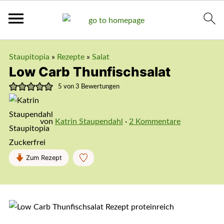
Staupitopia
»
Rezepte
»
Salat
Low Carb Thunfischsalat
5
von
3
Bewertungen
von
Katrin Staupendahl
·
2 Kommentare
Zum Rezept