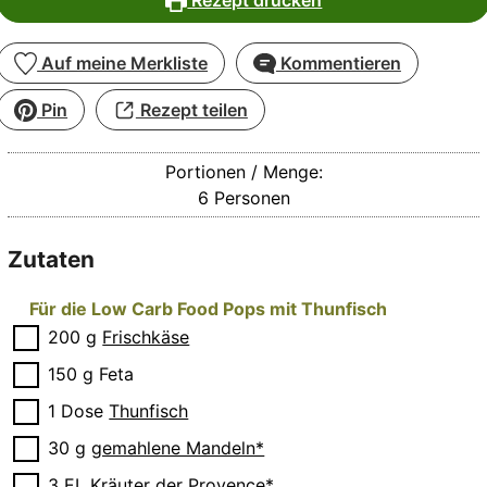
Rezept drucken
Auf meine Merkliste
Kommentieren
Pin
Rezept teilen
Portionen / Menge:
6
Personen
Zutaten
Für die Low Carb Food Pops mit Thunfisch
▢
200
g
Frischkäse
▢
150
g
Feta
▢
1
Dose
Thunfisch
▢
30
g
gemahlene Mandeln*
▢
3
EL
Kräuter der Provence*