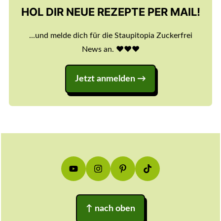
HOL DIR NEUE REZEPTE PER MAIL!
...und melde dich für die Staupitopia Zuckerfrei
News an. ♥️♥️♥️
Jetzt anmelden
Footer
↑
nach oben