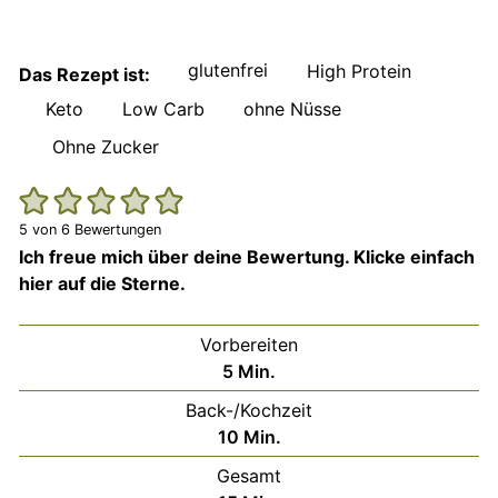
glutenfrei
High Protein
Das Rezept ist:
Keto
Low Carb
ohne Nüsse
Ohne Zucker
5
von
6
Bewertungen
Ich freue mich über deine Bewertung. Klicke einfach
hier auf die Sterne.
Vorbereiten
Minuten
5
Min.
Back-/Kochzeit
Minuten
10
Min.
Gesamt