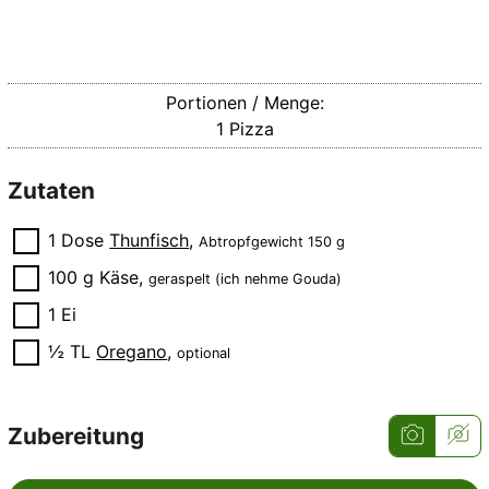
Portionen / Menge:
1
Pizza
Zutaten
▢
1
Dose
Thunfisch
,
Abtropfgewicht 150 g
▢
100
g
Käse
,
geraspelt (ich nehme Gouda)
▢
1
Ei
▢
½
TL
Oregano
,
optional
Zubereitung