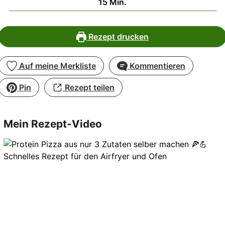
Minuten
15
Min.
Rezept drucken
Auf meine Merkliste
Kommentieren
Pin
Rezept teilen
Mein Rezept-Video