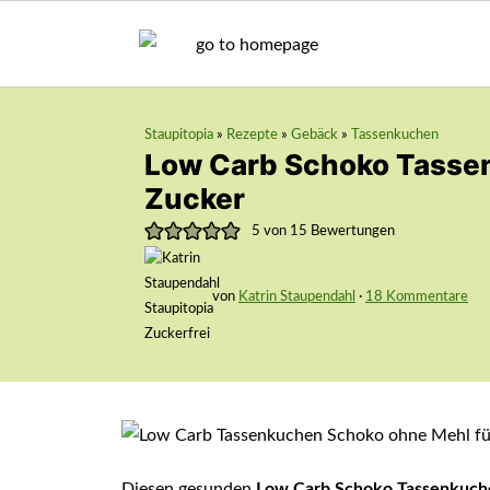
Staupitopia
»
Rezepte
»
Gebäck
»
Tassenkuchen
Low Carb Schoko Tasse
Zucker
5
von
15
Bewertungen
von
Katrin Staupendahl
·
18 Kommentare
Diesen gesunden
Low Carb Schoko Tassenkuch