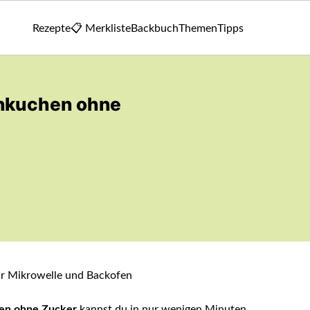
Rezepte
📋 Merkliste
Backbuch
Themen
Tipps
nkuchen ohne
en ohne Zucker
kannst du in nur wenigen Minuten