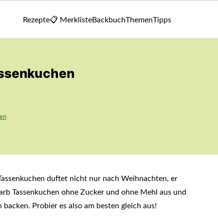
Rezepte
📋 Merkliste
Backbuch
Themen
Tipps
assenkuchen
en