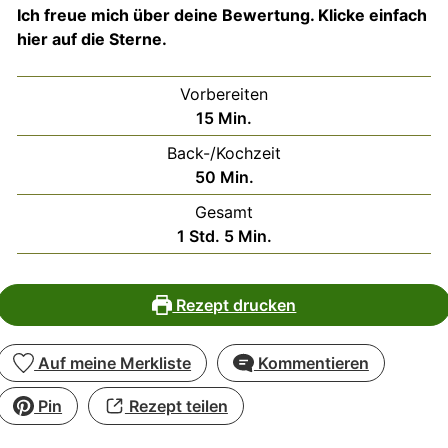
Ich freue mich über deine Bewertung. Klicke einfach
hier auf die Sterne.
Vorbereiten
Minuten
15
Min.
Back-/Kochzeit
Minuten
50
Min.
Gesamt
Stunde
Minuten
1
Std.
5
Min.
Rezept drucken
Auf meine Merkliste
Kommentieren
Pin
Rezept teilen