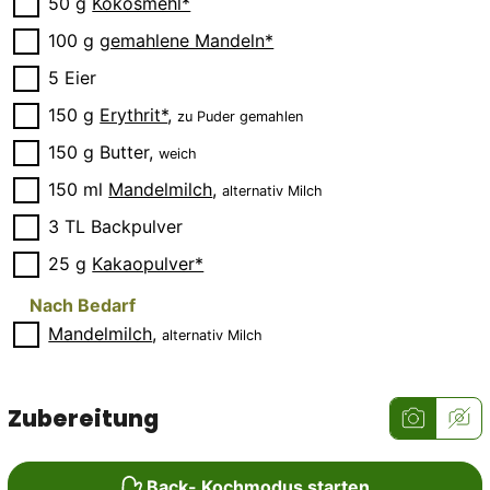
▢
50
g
Kokosmehl*
▢
100
g
gemahlene Mandeln*
▢
5
Eier
▢
150
g
Erythrit*
,
zu Puder gemahlen
▢
150
g
Butter
,
weich
▢
150
ml
Mandelmilch
,
alternativ Milch
▢
3
TL
Backpulver
▢
25
g
Kakaopulver*
Nach Bedarf
▢
Mandelmilch
,
alternativ Milch
Zubereitung
Back- Kochmodus starten