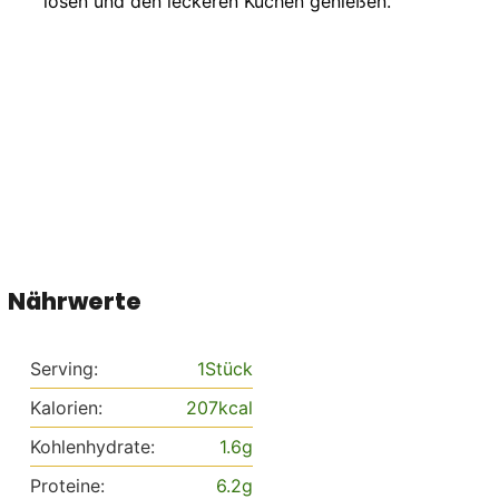
lösen und den leckeren Kuchen genießen.
Nährwerte
Serving:
1
Stück
Kalorien:
207
kcal
Kohlenhydrate:
1.6
g
Proteine:
6.2
g