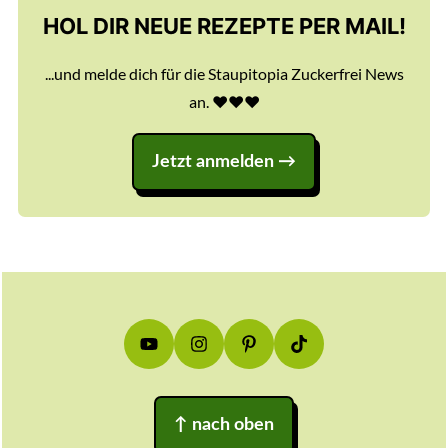
HOL DIR NEUE REZEPTE PER MAIL!
...und melde dich für die Staupitopia Zuckerfrei News
an. ♥️♥️♥️
Jetzt anmelden
Footer
↑
nach oben