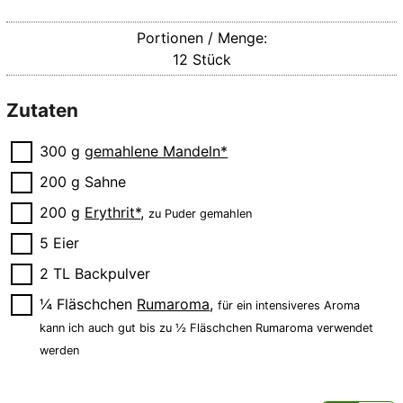
Portionen / Menge:
12
Stück
Zutaten
▢
300
g
gemahlene Mandeln*
▢
200
g
Sahne
▢
200
g
Erythrit*
,
zu Puder gemahlen
▢
5
Eier
▢
2
TL
Backpulver
▢
¼
Fläschchen
Rumaroma
,
für ein intensiveres Aroma
kann ich auch gut bis zu ½ Fläschchen Rumaroma verwendet
werden