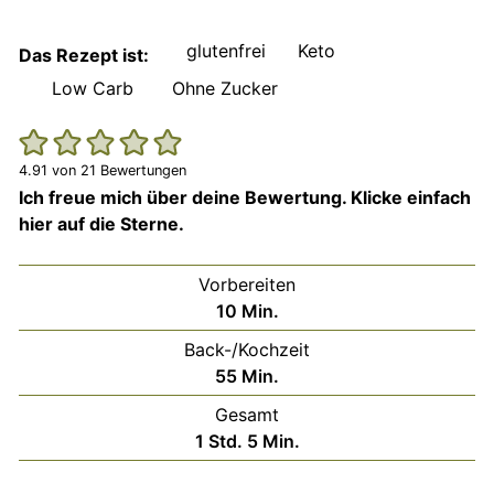
glutenfrei
Keto
Das Rezept ist:
Low Carb
Ohne Zucker
4.91
von
21
Bewertungen
Ich freue mich über deine Bewertung. Klicke einfach
hier auf die Sterne.
Vorbereiten
Minuten
10
Min.
Back-/Kochzeit
Minuten
55
Min.
Gesamt
Stunde
Minuten
1
Std.
5
Min.