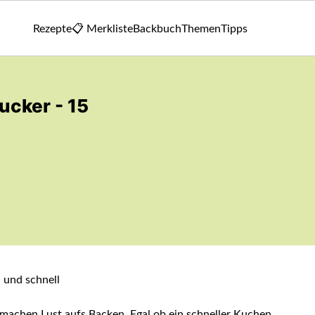
Rezepte
📋 Merkliste
Backbuch
Themen
Tipps
ucker - 15
machen Lust aufs Backen. Egal ob ein schneller Kuchen