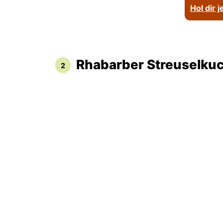
Hol dir 
Rhabarber Streuselku