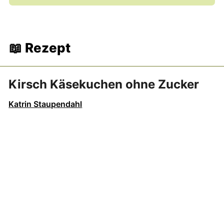
Ja, du kannst zum Backen von diesem Kuchen
auch sehr gut Xylit nehmen. Da es süßer ist als
Erythrit reicht es auch, wenn du nur ca. 70
📖 Rezept
Prozent der Erythrit-Menge nimmst.
Kirsch Käsekuchen ohne Zucker
Katrin Staupendahl