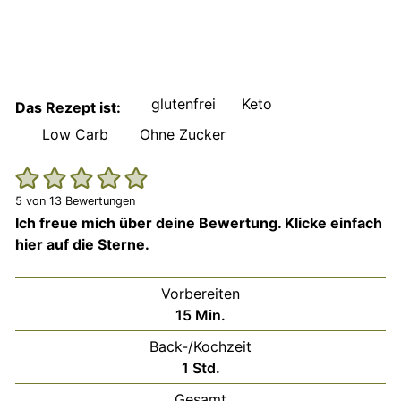
glutenfrei
Keto
Das Rezept ist:
Low Carb
Ohne Zucker
5
von
13
Bewertungen
Ich freue mich über deine Bewertung. Klicke einfach
hier auf die Sterne.
Vorbereiten
Minuten
15
Min.
Back-/Kochzeit
Stunde
1
Std.
Gesamt