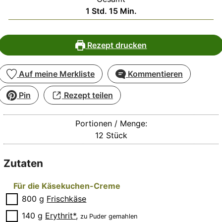
Stunde
Minuten
1
Std.
15
Min.
Rezept drucken
Auf meine Merkliste
Kommentieren
Pin
Rezept teilen
Portionen / Menge:
12
Stück
Zutaten
Für die Käsekuchen-Creme
▢
800
g
Frischkäse
▢
140
g
Erythrit*
,
zu Puder gemahlen