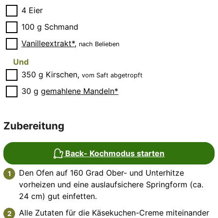
▢
4
Eier
▢
100
g
Schmand
▢
Vanilleextrakt*
,
nach Belieben
Und
▢
350
g
Kirschen
,
vom Saft abgetropft
▢
30
g
gemahlene Mandeln*
Zubereitung
Back- Kochmodus starten
Den Ofen auf 160 Grad Ober- und Unterhitze
vorheizen und eine auslaufsichere Springform (ca.
24 cm) gut einfetten.
Alle Zutaten für die Käsekuchen-Creme miteinander