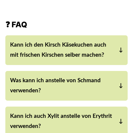
❓ FAQ
Kann ich den Kirsch Käsekuchen auch
mit frischen Kirschen selber machen?
Ja, das ist kein Problem. Natürlich solltest du die
Kirschen dann zuvor entkernen. Anschließend
Was kann ich anstelle von Schmand
solltest du auch die frischen Kirschen in
gemahlenen Mandeln wälzen, damit sie auch
verwenden?
während des Backens an der Oberfläche des
Anstelle von Schmand kannst du für diesen
Käsekuchens bleiben.
Kirsch Käsekuchen ohne Zucker zum Beispiel
Kann ich auch Xylit anstelle von Erythrit
auch gut saure Sahne nehmen.
verwenden?