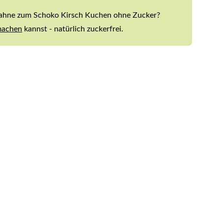
 Sahne zum Schoko Kirsch Kuchen ohne Zucker?
 machen
kannst - natürlich zuckerfrei.