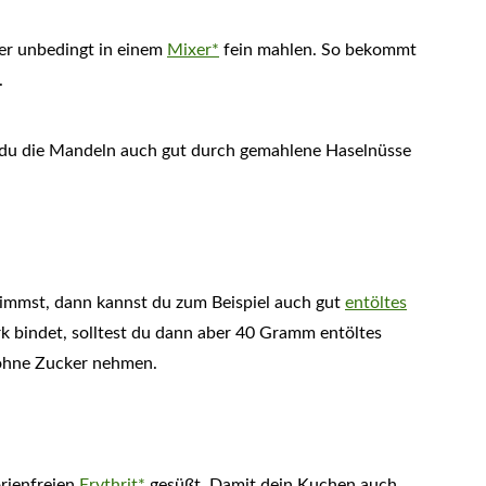
ber unbedingt in einem
Mixer*
fein mahlen. So bekommt
.
 du die Mandeln auch gut durch gemahlene Haselnüsse
immst, dann kannst du zum Beispiel auch gut
entöltes
 bindet, solltest du dann aber 40 Gramm entöltes
ohne Zucker nehmen.
rienfreien
Erythrit*
gesüßt. Damit dein Kuchen auch