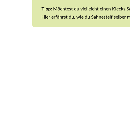
Tipp:
Möchtest du vielleicht einen Klecks
Hier erfährst du, wie du
Sahnesteif selber