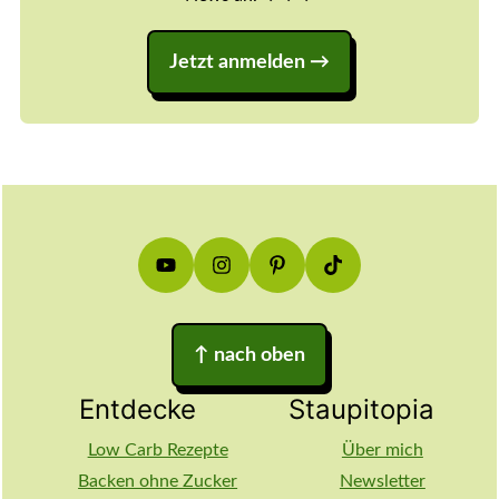
Jetzt anmelden
Footer
↑
nach oben
Entdecke
Staupitopia
Low Carb Rezepte
Über mich
Backen ohne Zucker
Newsletter