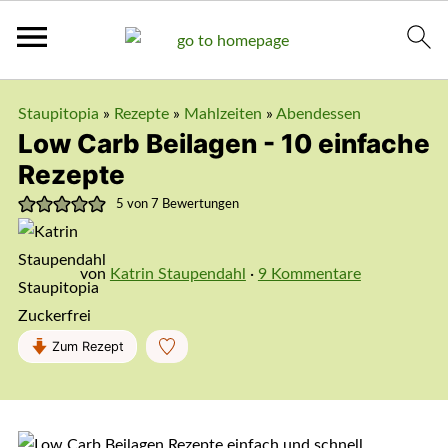
Staupitopia
»
Rezepte
»
Mahlzeiten
»
Abendessen
Low Carb Beilagen - 10 einfache
Rezepte
5
von
7
Bewertungen
von
Katrin Staupendahl
·
9 Kommentare
Zum Rezept