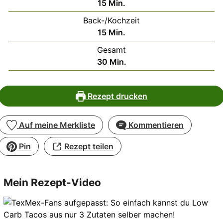
Minuten
15
Min.
Back-/Kochzeit
Minuten
15
Min.
Gesamt
Minuten
30
Min.
Rezept drucken
Auf meine Merkliste
Kommentieren
Pin
Rezept teilen
Mein Rezept-Video