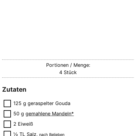
Portionen / Menge:
4
Stück
Zutaten
▢
125
g
geraspelter Gouda
▢
50
g
gemahlene Mandeln*
▢
2
Eiweiß
▢
½
TL
Salz
,
nach Belieben