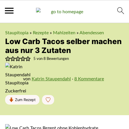
Staupitopia
»
Rezepte
»
Mahlzeiten
»
Abendessen
Low Carb Tacos selber machen
aus nur 3 Zutaten
5
von
8
Bewertungen
von
Katrin Staupendahl
·
8 Kommentare
Zum Rezept