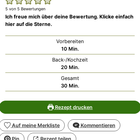
5
von
5
Bewertungen
Ich freue mich über deine Bewertung. Klicke einfach
hier auf die Sterne.
Vorbereiten
Minuten
10
Min.
Back-/Kochzeit
Minuten
20
Min.
Gesamt
Minuten
30
Min.
Rezept drucken
Auf meine Merkliste
Kommentieren
Pin
Rezept teilen