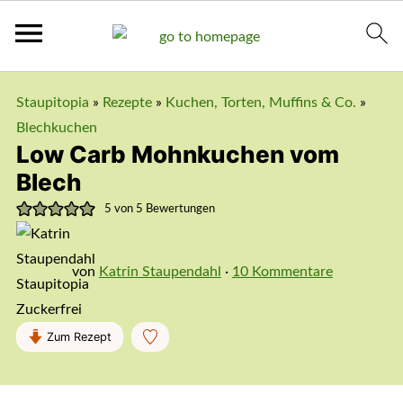
Staupitopia
»
Rezepte
»
Kuchen, Torten, Muffins & Co.
»
Blechkuchen
Low Carb Mohnkuchen vom
Blech
5
von
5
Bewertungen
von
Katrin Staupendahl
·
10 Kommentare
Zum Rezept