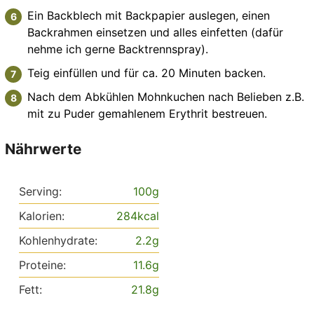
Ein Backblech mit Backpapier auslegen, einen
Backrahmen einsetzen und alles einfetten (dafür
nehme ich gerne Backtrennspray).
Teig einfüllen und für ca. 20 Minuten backen.
Nach dem Abkühlen Mohnkuchen nach Belieben z.B.
mit zu Puder gemahlenem Erythrit bestreuen.
Nährwerte
Serving:
100
g
Kalorien:
284
kcal
Kohlenhydrate:
2.2
g
Proteine:
11.6
g
Fett:
21.8
g