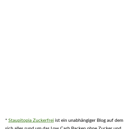
*
Staupitopia Zuckerfrei
ist ein unabhängiger Blog auf dem
sich alles rund um das Low Carb Backen ohne Zucker und