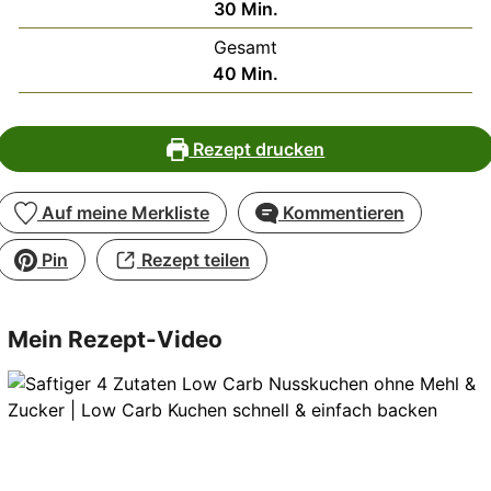
Minuten
30
Min.
Gesamt
Minuten
40
Min.
Rezept drucken
Auf meine Merkliste
Kommentieren
Pin
Rezept teilen
Mein Rezept-Video