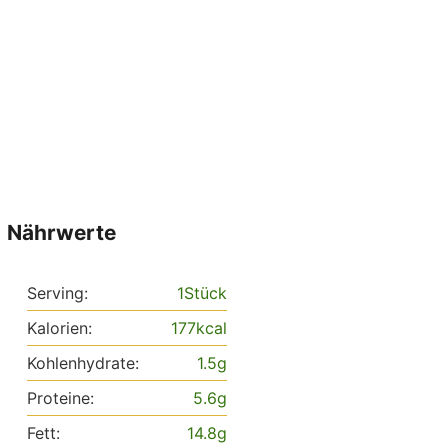
Nährwerte
Serving:
1
Stück
Kalorien:
177
kcal
Kohlenhydrate:
1.5
g
Proteine:
5.6
g
Fett:
14.8
g