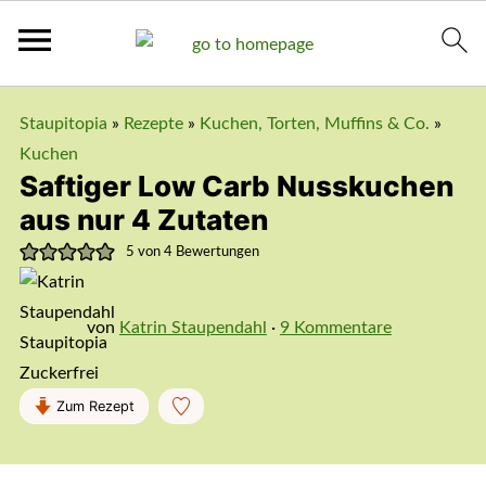
Staupitopia
»
Rezepte
»
Kuchen, Torten, Muffins & Co.
»
Kuchen
Saftiger Low Carb Nusskuchen
aus nur 4 Zutaten
5
von
4
Bewertungen
von
Katrin Staupendahl
·
9 Kommentare
Zum Rezept