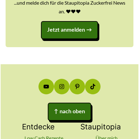
...und melde dich für die Staupitopia Zuckerfrei News
an. ♥️♥️♥️
Jetzt anmelden
Footer
↑
nach oben
Entdecke
Staupitopia
Low Carb Rezepte
Über mich