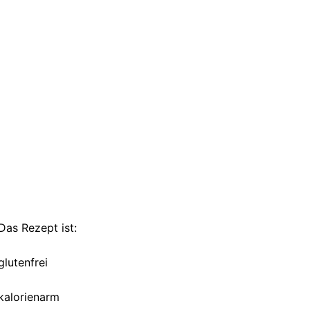
Das Rezept ist:
glutenfrei
kalorienarm