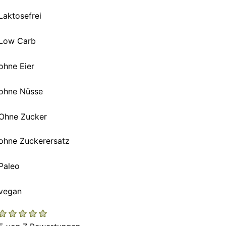
Laktosefrei
Low Carb
ohne Eier
ohne Nüsse
Ohne Zucker
ohne Zuckerersatz
Paleo
vegan