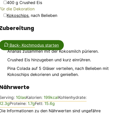
▢
400
g
Crushed Eis
Für die Dekoration
▢
Kokoschips
,
nach Belieben
Zubereitung
Back- Kochmodus starten
Ananas zusammen mit der Kokosmilch pürieren.
Crushed Eis hinzugeben und kurz einrühren.
Pina Colada auf 5 Gläser verteilen, nach Belieben mit
Kokoschips dekorieren und genießen.
Nährwerte
Serving:
1
Glas
Kalorien:
199
kcal
Kohlenhydrate:
12.3
g
Proteine:
1.7
g
Fett:
15.6
g
Die Informationen zu den Nährwerten sind ungefähre