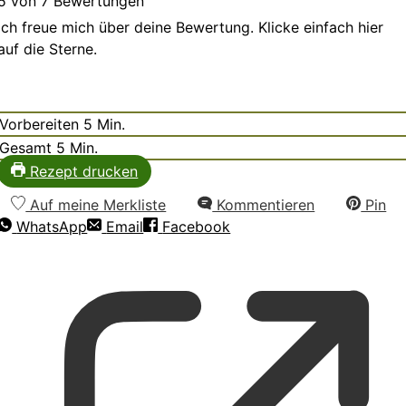
5
von
7
Bewertungen
Ich freue mich über deine Bewertung. Klicke einfach hier
auf die Sterne.
Minuten
Vorbereiten
5
Min.
Minuten
Gesamt
5
Min.
Rezept drucken
Auf meine Merkliste
Kommentieren
Pin
WhatsApp
Email
Facebook