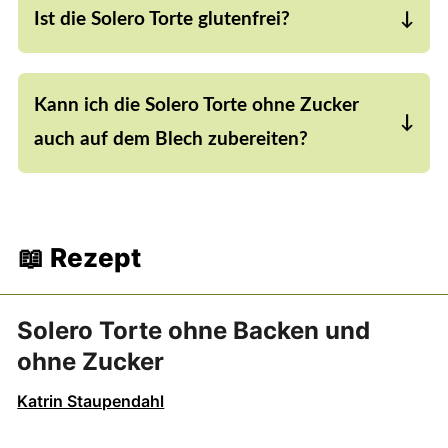
Ist die Solero Torte glutenfrei?
Frischkäse nehmen.
Ja, wie auch 99,9 Prozent der anderen Rezepte,
die du auf diesem Blog findest, ist auch dieses
Kann ich die Solero Torte ohne Zucker
Rezept für die Solero Torte glutenfrei.
auch auf dem Blech zubereiten?
Ja, das geht natürlich auch. Je nachdem wie groß
dein Backblech ist, solltest du allerdings die
Menge von diesem Rezept verdoppeln oder sogar
📖 Rezept
verdreifachen und einen Backrahmen verwenden.
Solero Torte ohne Backen und
ohne Zucker
Katrin Staupendahl