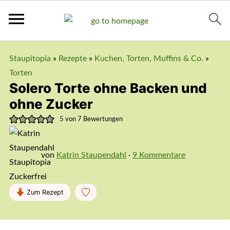
Staupitopia
»
Rezepte
»
Kuchen, Torten, Muffins & Co.
»
Torten
Solero Torte ohne Backen und
ohne Zucker
5
von
7
Bewertungen
von
Katrin Staupendahl
·
9 Kommentare
Zum Rezept