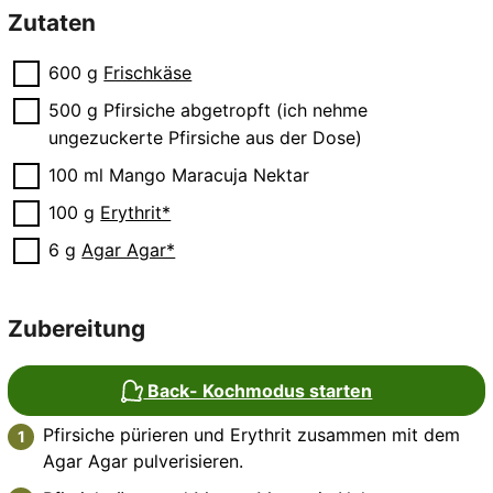
Zutaten
▢
600
g
Frischkäse
▢
500
g
Pfirsiche
abgetropft (ich nehme
ungezuckerte Pfirsiche aus der Dose)
▢
100
ml
Mango Maracuja Nektar
▢
100
g
Erythrit*
▢
6
g
Agar Agar*
Zubereitung
Back- Kochmodus starten
Pfirsiche pürieren und Erythrit zusammen mit dem
Agar Agar pulverisieren.