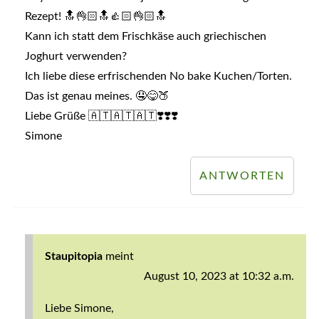
Rezept! 🔝👌🏻🔝👍🏻👌🏻🔝
Kann ich statt dem Frischkäse auch griechischen
Joghurt verwenden?
Ich liebe diese erfrischenden No bake Kuchen/Torten.
Das ist genau meines. 🤤😋🍑
Liebe Grüße 🇦🇹🇦🇹🇦🇹❣️❣️❣️
Simone
ANTWORTEN
Staupitopia
meint
August 10, 2023 at 10:32 a.m.
Liebe Simone,