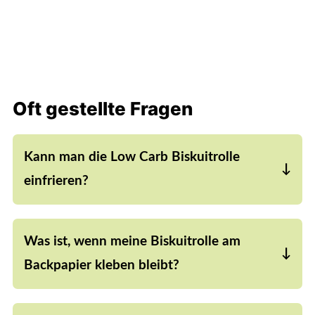
Oft gestellte Fragen
Kann man die Low Carb Biskuitrolle
einfrieren?
Ja, das ist kein Problem. Wenn du die einzelnen
Stücke mit einem kleinen Stück Backpapier
Was ist, wenn meine Biskuitrolle am
voneinander getrennt einfrierst, dann tauen sie
auch super schnell wieder auf.
Backpapier kleben bleibt?
Damit deine Biskuitrolle nicht am Backpapier
kleben bleibt, solltest du das Backpapier, bevor