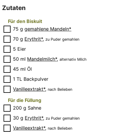
Zutaten
Für den Biskuit
▢
75
g
gemahlene Mandeln*
▢
70
g
Erythrit*
,
zu Puder gemahlen
▢
5
Eier
▢
50
ml
Mandelmilch*
,
alternativ Milch
▢
45
ml
Öl
▢
1
TL
Backpulver
▢
Vanilleextrakt*
,
nach Belieben
Für die Füllung
▢
200
g
Sahne
▢
30
g
Erythrit*
,
zu Puder gemahlen
▢
Vanilleextrakt*
,
nach Belieben