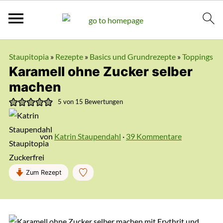
Staupitopia
»
Rezepte
»
Basics und Grundrezepte
»
Toppings
Karamell ohne Zucker selber
machen
5
von
15
Bewertungen
von
Katrin Staupendahl
·
39 Kommentare
Zum Rezept