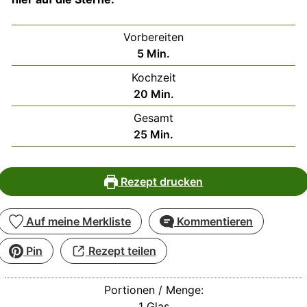
Vorbereiten
Minuten
5
Min.
Kochzeit
Minuten
20
Min.
Gesamt
Minuten
25
Min.
Rezept drucken
Auf meine Merkliste
Kommentieren
Pin
Rezept teilen
Portionen / Menge:
1
Glas