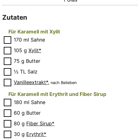
Zutaten
Für Karamell mit Xylit
▢
170
ml
Sahne
▢
105
g
Xylit*
▢
75
g
Butter
▢
½
TL
Salz
▢
Vanilleextrakt*
,
nach Belieben
Für Karamell mit Erythrit und Fiber Sirup
▢
180
ml
Sahne
▢
60
g
Butter
▢
80
g
Fiber Sirup*
▢
30
g
Erythrit*