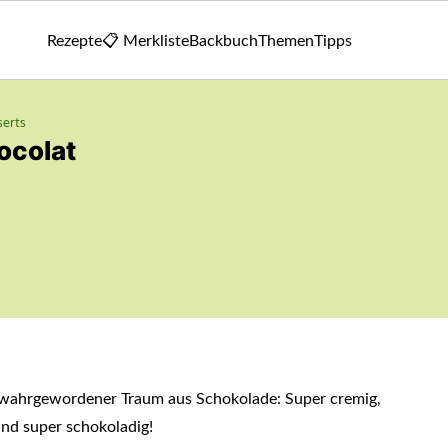
Rezepte
📋 Merkliste
Backbuch
Themen
Tipps
erts
ocolat