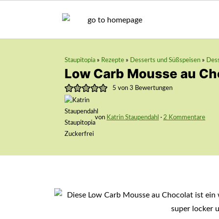
Staupitopia
»
Rezepte
»
Desserts und Süßspeisen
»
Dess
Low Carb Mousse au Ch
5
von
3
Bewertungen
von
Katrin Staupendahl
·
2 Kommentare