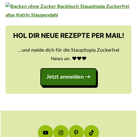
HOL DIR NEUE REZEPTE PER MAIL!
...und melde dich für die Staupitopia Zuckerfrei
News an. ♥️♥️♥️
Jetzt anmelden
Footer