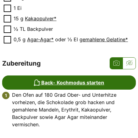
▢
1
Ei
▢
15
g
Kakaopulver*
▢
½
TL
Backpulver
▢
0,5
g
Agar-Agar*
oder ½ El
gemahlene Gelatine*
Zubereitung
Back- Kochmodus starten
Den Ofen auf 180 Grad Ober- und Unterhitze
vorheizen, die Schokolade grob hacken und
gemahlene Mandeln, Erythrit, Kakaopulver,
Backpulver sowie Agar Agar miteinander
vermischen.