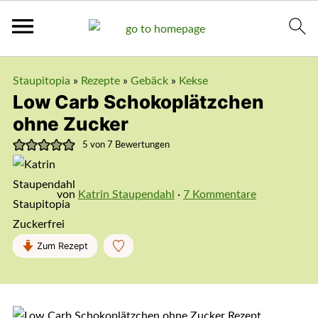
Staupitopia
»
Rezepte
»
Gebäck
»
Kekse
Low Carb Schokoplätzchen
ohne Zucker
5
von
7
Bewertungen
von
Katrin Staupendahl
·
7 Kommentare
Zum Rezept