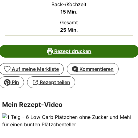
Back-/Kochzeit
Minuten
15
Min.
Gesamt
Minuten
25
Min.
Rezept drucken
Auf meine Merkliste
Kommentieren
Pin
Rezept teilen
Mein Rezept-Video