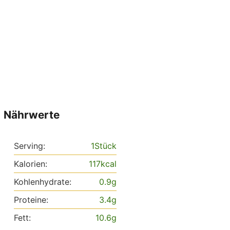
Nährwerte
Serving:
1
Stück
Kalorien:
117
kcal
Kohlenhydrate:
0.9
g
Proteine:
3.4
g
Fett:
10.6
g