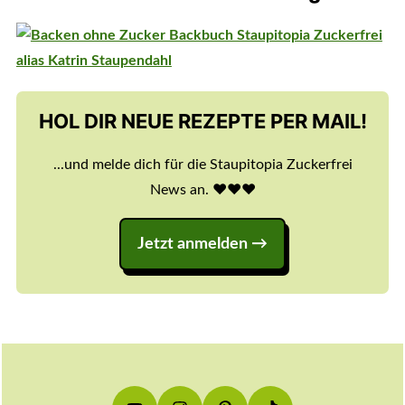
HOL DIR NEUE REZEPTE PER MAIL!
...und melde dich für die Staupitopia Zuckerfrei
News an. ♥️♥️♥️
Jetzt anmelden
Footer