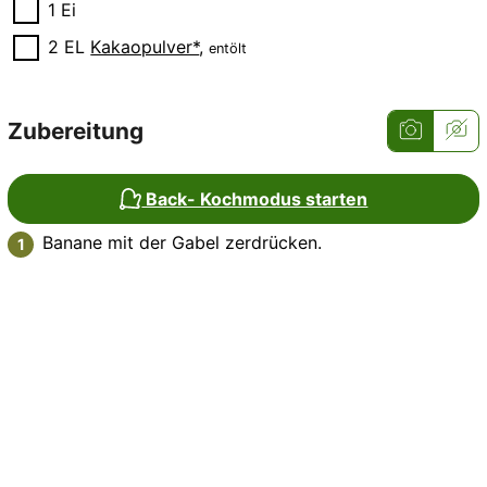
▢
1
Ei
▢
2
EL
Kakaopulver*
,
entölt
Zubereitung
Back- Kochmodus starten
Banane mit der Gabel zerdrücken.