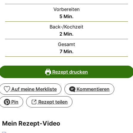
Vorbereiten
Minuten
5
Min.
Back-/Kochzeit
Minuten
2
Min.
Gesamt
Minuten
7
Min.
Rezept drucken
Auf meine Merkliste
Kommentieren
Pin
Rezept teilen
Mein Rezept-Video