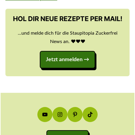
HOL DIR NEUE REZEPTE PER MAIL!
...und melde dich für die Staupitopia Zuckerfrei
News an. ♥️♥️♥️
Jetzt anmelden
Footer