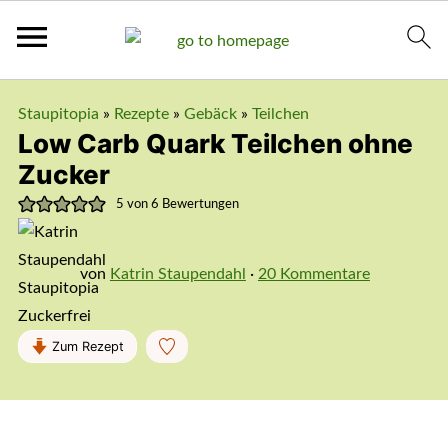
Staupitopia
»
Rezepte
»
Gebäck
»
Teilchen
Low Carb Quark Teilchen ohne
Zucker
5
von
6
Bewertungen
von
Katrin Staupendahl
·
20 Kommentare
Zum Rezept