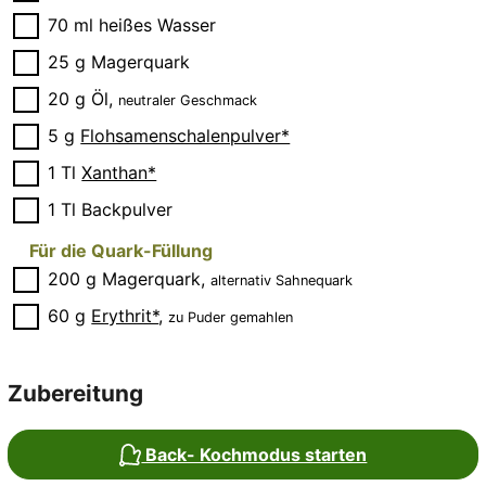
▢
70
ml
heißes Wasser
▢
25
g
Magerquark
▢
20
g
Öl
,
neutraler Geschmack
▢
5
g
Flohsamenschalenpulver*
▢
1
Tl
Xanthan*
▢
1
Tl
Backpulver
Für die Quark-Füllung
▢
200
g
Magerquark
,
alternativ Sahnequark
▢
60
g
Erythrit*
,
zu Puder gemahlen
Zubereitung
Back- Kochmodus starten