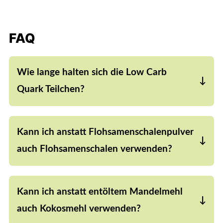
FAQ
Wie lange halten sich die Low Carb
Quark Teilchen?
Du kannst die Quark Teilchen gut im Kühlschrank
für drei bis vier Tage aufbewahren. Alternativ
Kann ich anstatt Flohsamenschalenpulver
kannst du sie auch einfrieren.
auch Flohsamenschalen verwenden?
Ja, das geht. Flohsamenschalen haben allerdings
eine geringere Bindekraft als
Kann ich anstatt entöltem Mandelmehl
Flohsamenschalenpulver. Wenn du lieber
Flohsamenschalen verwenden möchtest solltest
auch Kokosmehl verwenden?
du daher die dreifache Menge verwenden. Mahle