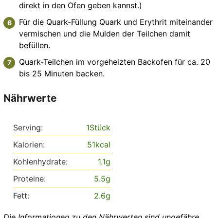
direkt in den Ofen geben kannst.)
Für die Quark-Füllung Quark und Erythrit miteinander
vermischen und die Mulden der Teilchen damit
befüllen.
Quark-Teilchen im vorgeheizten Backofen für ca. 20
bis 25 Minuten backen.
Nährwerte
Serving:
1
Stück
Kalorien:
51
kcal
Kohlenhydrate:
1.1
g
Proteine:
5.5
g
Fett:
2.6
g
Die Informationen zu den Nährwerten sind ungefähre