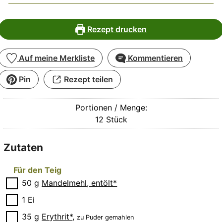
Rezept drucken
Auf meine Merkliste
Kommentieren
Pin
Rezept teilen
Portionen / Menge:
12
Stück
Zutaten
Für den Teig
▢
50
g
Mandelmehl, entölt*
▢
1
Ei
▢
35
g
Erythrit*
,
zu Puder gemahlen